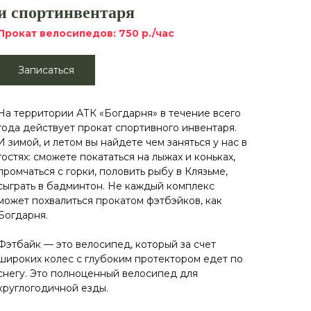
и спортинвентаря
Прокат велосипедов: 750 р./час
Записаться
На территории АТК «Богдарня» в течение всего
года действует прокат спортивного инвентаря.
И зимой, и летом вы найдете чем заняться у нас в
гостях: сможете покататься на лыжах и коньках,
промчаться с горки, половить рыбу в Клязьме,
сыграть в бадминтон. Не каждый комплекс
может похвалиться прокатом фэтбэйков, как
Богдарня.
Фэтбайк — это велосипед, который за счет
широких колес с глубоким протектором едет по
снегу. Это полноценный велосипед для
круглогодичной езды.