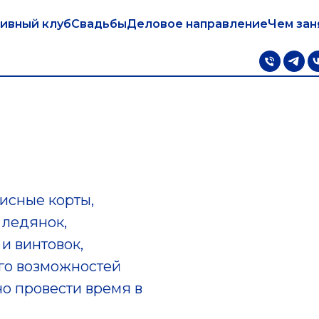
ивный клуб
Свадьбы
Деловое направление
Чем зан
исные корты,
 ледянок,
 и винтовок,
ого возможностей
но провести время в