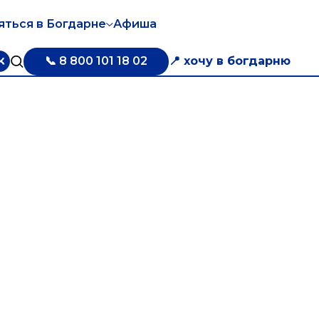
яться в Богдарне
Афиша
📞 8 800 101 18 02
📍 хочу в богдарню