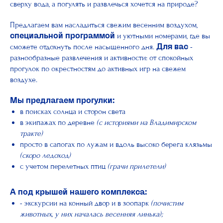
сверху вода, а погулять и развлечься хочется на природе?
Предлагаем вам насладиться свежим весенним воздухом,
и уютными номерами, где вы
специальной программой
сможете отдохнуть после насыщенного дня.
-
Для вас
разнообразные развлечения и активности: от спокойных
прогулок по окрестностям до активных игр на свежем
воздухе.
Мы предлагаем прогулки:
в поисках солнца и сторон света
в экипажах по деревне
(с историями на Владимирском
тракте)
просто в сапогах по лужам и вдоль высоко берега клязьмы
(скоро ледоход)
с учетом перелетных птиц
(грачи прилетели)
А под крышей нашего комплекса:
- экскурсии на конный двор и в зоопарк
(почистим
животных, у них началась весенняя линька);