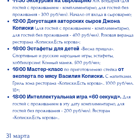
АТК Богдарня (для
11:30
Экскурсия на сыроварню
гостей с проживанием - комплиментарно, для гостей без
проживания - 300 руб/чел). Начало от входа в сыроварню;
12:00
Дегустация авторских сыров
Джона
(для гостей с проживанием - комплиментарно,
Кописки
для гостей без проживания - 400 руб/чел). Розовая веранда
ресторана «Кописки.Есть корова»;
«Весна пришла».
16:00
Эстафеты для детей
Спортивные и русские народные игры, эстафеты,
хоббихорсинг. Конный манеж. 500 руб/чел;
по приготовлению стейка
16:00
Мастер-класс
от
С напитками.
эксперта по мясу Василия Кописки.
Гриль зона ресторана «Кописки.Есть корова».. 1000 руб/чел.
18+;
Для
18:00
Интеллектуальная игра «60 секунд».
гостей с проживанием в эту дату комплиментарно, для
гостей без проживания - 200 руб/чел). Ресторан
«Кописки.Есть корова»..
31 марта