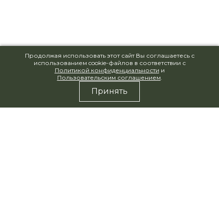
Продолжая использовать этот сайт Вы соглашаетесь с
использованием cookie-файлов в соответствии с
Политикой конфиденциальности
и
Пользовательским соглашением
.
Принять
Остались вопросы?
Подробно расскажем о базе отдыха,
услугах, ценах и подготовим
индивидуальное предложение!