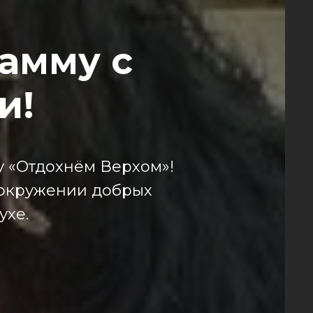
амму с
и!
 «Отдохнём Верхом»!
 окружении добрых
ухе.