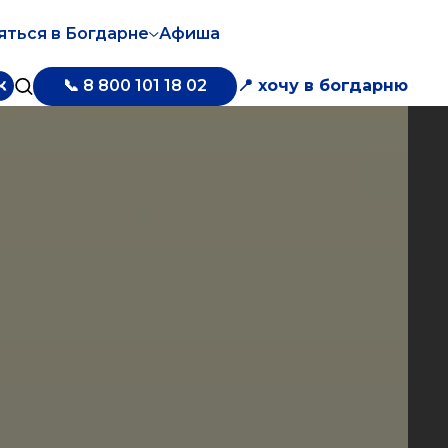
яться в Богдарне
Афиша
📞 8 800 101 18 02
📍 хочу в богдарню